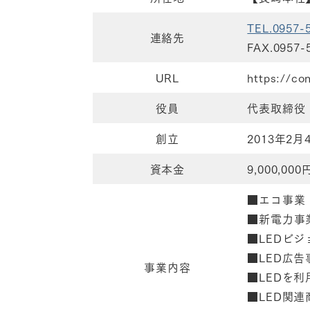
TEL.0957-
連絡先
FAX.0957-
URL
https://co
役員
代表取締役
創立
2013年2月
資本金
9,000,000
■エコ事業
■新電力事
■LEDビ
■LED広告
事業内容
■LEDを
■LED関