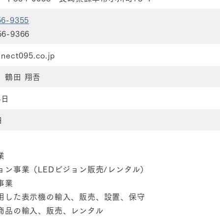
56-9355
56-9366
nnect095.co.jp
 鶴田 翔吾
4日
円
業
ジョン事業（LEDビジョン販売/レンタル）
事業
利用した表示機の輸入、販売、設置、保守
連商品の輸入、販売、レンタル