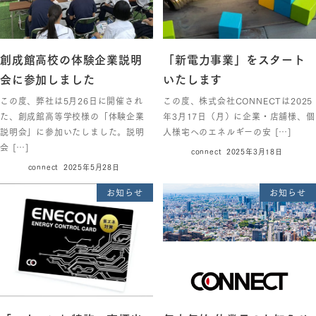
創成館高校の体験企業説明
「新電力事業」をスタート
会に参加しました
いたします
この度、弊社は5月26日に開催され
この度、株式会社CONNECTは2025
た、創成館高等学校様の「体験企業
年3月17日（月）に企業・店舗様、個
説明会」に参加いたしました。説明
人様宅へのエネルギーの安 […]
会 […]
connect
2025年3月18日
connect
2025年5月28日
お知らせ
お知らせ