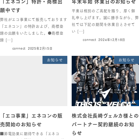
「エネコン」特許・商標出
年末年始 休業日のお知らせ
願中です
平素は格別のご高配を賜り、厚く御
礼申し上げます。誠に勝手ながら、弊
弊社がエコ事業にて販売しております
社では下記の期間を休業日とさせて
「エネコン」の特許および、商標登
い […]
録の出願をいたしました。●商標登
録 […]
connect
2024年12月18日
connect
2025年2月15日
お知らせ
お知らせ
「エコ事業」エネコンの販
株式会社長崎ヴェルカ様との
売開始のお知らせ
パートナー契約継続のお知
らせ
■節電効果に期待できる「エネコ