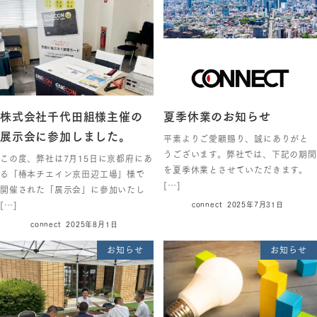
株式会社千代田組様主催の
夏季休業のお知らせ
展示会に参加しました。
平素よりご愛顧賜り、誠にありがと
うございます。弊社では、下記の期間
この度、弊社は7月15日に京都府にあ
を夏季休業とさせていただきます。
る「椿本チエイン京田辺工場」様で
[…]
開催された「展示会」に参加いたし
[…]
connect
2025年7月31日
connect
2025年8月1日
お知らせ
お知らせ