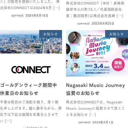
ン」の販売を開始いたしました。 株
株式会社CONNECT (本社：長崎県
式会社CONNECTは2024年8月 […]
諫早市小川町73-1／代表取締役社
長：鶴田翔吾)は株式会社長崎 […]
connect
2024年8月16日
connect
2023年9月25日
お知らせ
お知らせ
ゴールデンウィーク期間中
Nagasaki Music Journey
休業日のお知らせ
協賛のお知らせ
平素は格別のご高配を賜り、厚く御
株式会社CONNECTは、Nagasaki
礼申し上げます。誠に勝手ながら、弊
Music Journeyに協賛させて頂くこ
社では下記の期間を休業日とさせて
とをお知らせ […]
い […]
connect
2023年2月1日