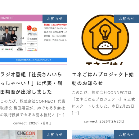
お知らせ
お知らせ
ラジオ番組「社長さんいら
エネごはんプロジェクト始
っしゃ～い！」に代表・鶴
動のお知らせ
田翔吾が出演しました
このたび、株式会社CONNECTは
『エネごはんプロジェクト』を正式
このたび、株式会社CONNECT 代表
にスタートしました。本日2月23日
取締役 鶴田翔吾が、姉でもあり会社
[…]
の執行役員でもある荒木優紀と […]
connect
2026年2月23日
connect
2026年7月8日
お知らせ
お知らせ