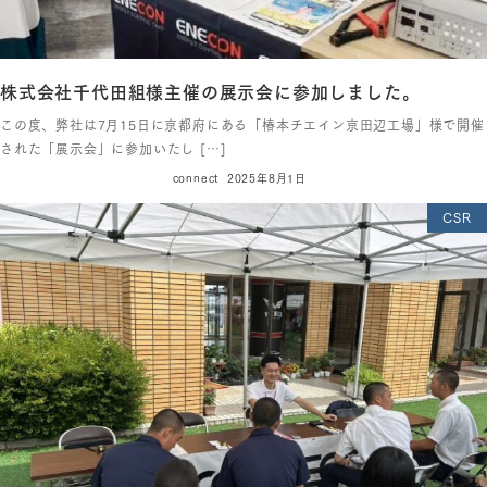
株式会社千代田組様主催の展示会に参加しました。
この度、弊社は7月15日に京都府にある「椿本チエイン京田辺工場」様で開催
された「展示会」に参加いたし […]
connect
2025年8月1日
CSR