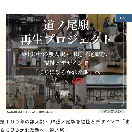
CSR
築１００年の無人駅・JR道ノ尾駅を福祉とデザインで「ま
ちにひらかれた駅へ」道ノ尾…