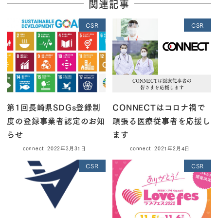
関連記事
CSR
CSR
第1回長崎県SDGs登録制
CONNECTはコロナ禍で
度の登録事業者認定のお知
頑張る医療従事者を応援し
らせ
ます
connect
2022年3月31日
connect
2021年2月4日
CSR
CSR